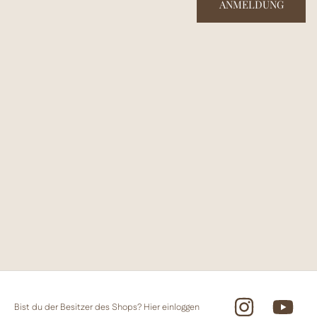
ANMELDUNG
Instagram
You
Bist du der Besitzer des Shops?
Hier einloggen
Twitter