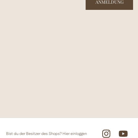
ANMELDUNG
Instagram
You
Bist du der Besitzer des Shops?
Hier einloggen
Twitter